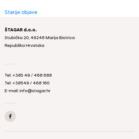
Navigacija
Starije objave
objava
ŠTAGAR d.o.o.
Stubička 20, 49246 Marija Bistrica
Republika Hrvatska
Tel:
+385 49 / 468 688
Tel:
+38549 / 468 160
E-mail:
info@stagar.hr