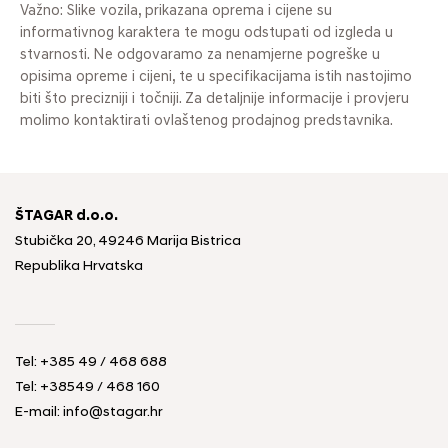
Važno: Slike vozila, prikazana oprema i cijene su
informativnog karaktera te mogu odstupati od izgleda u
stvarnosti. Ne odgovaramo za nenamjerne pogreške u
opisima opreme i cijeni, te u specifikacijama istih nastojimo
biti što precizniji i točniji. Za detaljnije informacije i provjeru
molimo kontaktirati ovlaštenog prodajnog predstavnika.
ŠTAGAR d.o.o.
Stubička 20, 49246 Marija Bistrica
Republika Hrvatska
Tel:
+385 49 / 468 688
Tel:
+38549 / 468 160
E-mail:
info@stagar.hr