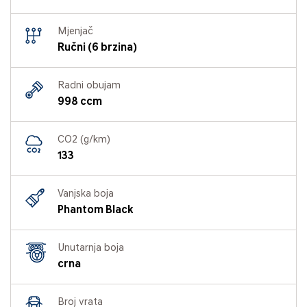
Mjenjač
Ručni (6 brzina)
Radni obujam
998 ccm
CO2 (g/km)
133
Vanjska boja
Phantom Black
Unutarnja boja
crna
Broj vrata