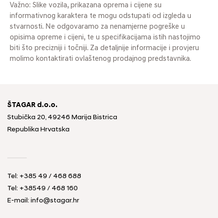
Važno: Slike vozila, prikazana oprema i cijene su
informativnog karaktera te mogu odstupati od izgleda u
stvarnosti. Ne odgovaramo za nenamjerne pogreške u
opisima opreme i cijeni, te u specifikacijama istih nastojimo
biti što precizniji i točniji. Za detaljnije informacije i provjeru
molimo kontaktirati ovlaštenog prodajnog predstavnika.
ŠTAGAR d.o.o.
Stubička 20, 49246 Marija Bistrica
Republika Hrvatska
Tel:
+385 49 / 468 688
Tel:
+38549 / 468 160
E-mail:
info@stagar.hr