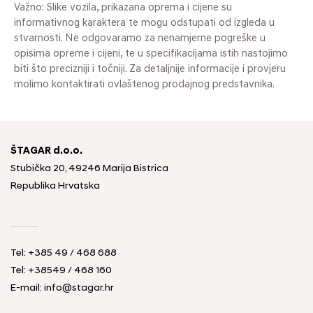
Važno: Slike vozila, prikazana oprema i cijene su
informativnog karaktera te mogu odstupati od izgleda u
stvarnosti. Ne odgovaramo za nenamjerne pogreške u
opisima opreme i cijeni, te u specifikacijama istih nastojimo
biti što precizniji i točniji. Za detaljnije informacije i provjeru
molimo kontaktirati ovlaštenog prodajnog predstavnika.
ŠTAGAR d.o.o.
Stubička 20, 49246 Marija Bistrica
Republika Hrvatska
Tel:
+385 49 / 468 688
Tel:
+38549 / 468 160
E-mail:
info@stagar.hr