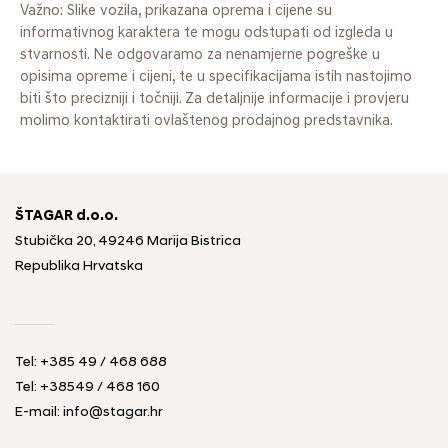
Važno: Slike vozila, prikazana oprema i cijene su
informativnog karaktera te mogu odstupati od izgleda u
stvarnosti. Ne odgovaramo za nenamjerne pogreške u
opisima opreme i cijeni, te u specifikacijama istih nastojimo
biti što precizniji i točniji. Za detaljnije informacije i provjeru
molimo kontaktirati ovlaštenog prodajnog predstavnika.
ŠTAGAR d.o.o.
Stubička 20, 49246 Marija Bistrica
Republika Hrvatska
Tel:
+385 49 / 468 688
Tel:
+38549 / 468 160
E-mail:
info@stagar.hr