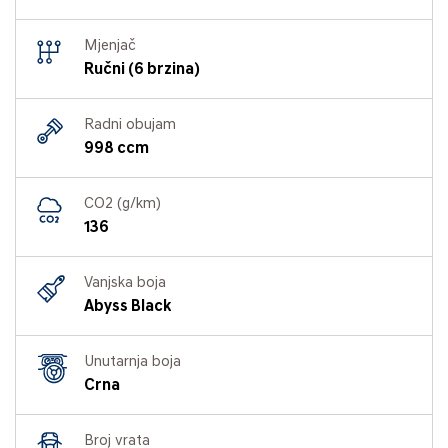
Mjenjač
Ručni (6 brzina)
Radni obujam
998 ccm
CO2 (g/km)
136
Vanjska boja
Abyss Black
Unutarnja boja
Crna
Broj vrata