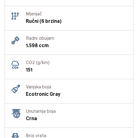
Mjenjač
Ručni (6 brzina)
Radni obujam
1.598 ccm
CO2 (g/km)
151
Vanjska boja
Ecotronic Gray
Unutarnja boja
Crna
Broj vrata