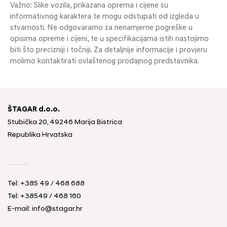
Važno: Slike vozila, prikazana oprema i cijene su
informativnog karaktera te mogu odstupati od izgleda u
stvarnosti. Ne odgovaramo za nenamjerne pogreške u
opisima opreme i cijeni, te u specifikacijama istih nastojimo
biti što precizniji i točniji. Za detaljnije informacije i provjeru
molimo kontaktirati ovlaštenog prodajnog predstavnika.
ŠTAGAR d.o.o.
Stubička 20, 49246 Marija Bistrica
Republika Hrvatska
Tel:
+385 49 / 468 688
Tel:
+38549 / 468 160
E-mail:
info@stagar.hr