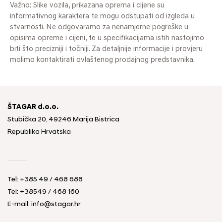
Važno: Slike vozila, prikazana oprema i cijene su
informativnog karaktera te mogu odstupati od izgleda u
stvarnosti. Ne odgovaramo za nenamjerne pogreške u
opisima opreme i cijeni, te u specifikacijama istih nastojimo
biti što precizniji i točniji. Za detaljnije informacije i provjeru
molimo kontaktirati ovlaštenog prodajnog predstavnika.
ŠTAGAR d.o.o.
Stubička 20, 49246 Marija Bistrica
Republika Hrvatska
Tel:
+385 49 / 468 688
Tel:
+38549 / 468 160
E-mail:
info@stagar.hr