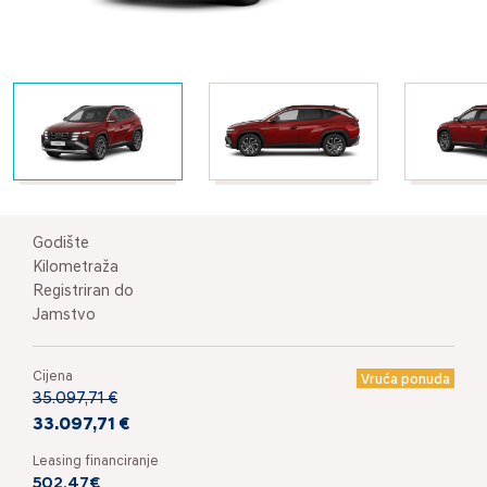
Godište
Kilometraža
Registriran do
Jamstvo
Cijena
Vruća ponuda
35.097,71 €
33.097,71 €
Leasing financiranje
502,47€