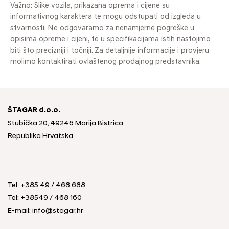
Važno: Slike vozila, prikazana oprema i cijene su
informativnog karaktera te mogu odstupati od izgleda u
stvarnosti. Ne odgovaramo za nenamjerne pogreške u
opisima opreme i cijeni, te u specifikacijama istih nastojimo
biti što precizniji i točniji. Za detaljnije informacije i provjeru
molimo kontaktirati ovlaštenog prodajnog predstavnika.
ŠTAGAR d.o.o.
Stubička 20, 49246 Marija Bistrica
Republika Hrvatska
Tel:
+385 49 / 468 688
Tel:
+38549 / 468 160
E-mail:
info@stagar.hr