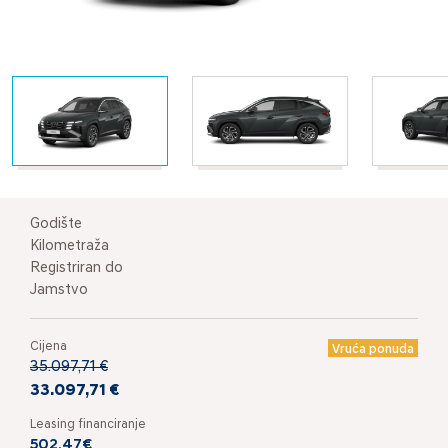
Godište
Kilometraža
Registriran do
Jamstvo
Cijena
Vruća ponuda
35.097,71 €
33.097,71 €
Leasing financiranje
502,47€