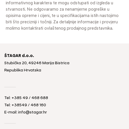
informativnog karaktera te mogu odstupati od izgleda u
stvarnosti. Ne odgovaramo za nenamjerne pogreške u
opisima opreme i cijeni, te u specifikacijama istih nastojimo
biti što precizniji i točniji. Za detaljnije informacije i provjeru
molimo kontaktirati ovlaštenog prodajnog predstavnika.
ŠTAGAR d.o.o.
Stubička 20, 49246 Marija Bistrica
Republika Hrvatska
Tel:
+385 49 / 468 688
Tel:
+38549 / 468 160
E-mail:
info@stagar.hr