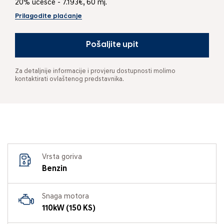
20% učešće - 7.193€, 60 mj.
Prilagodite plaćanje
Pošaljite upit
Za detaljnije informacije i provjeru dostupnosti molimo
kontaktirati ovlaštenog predstavnika.
Vrsta goriva
Benzin
Snaga motora
110kW (150 KS)