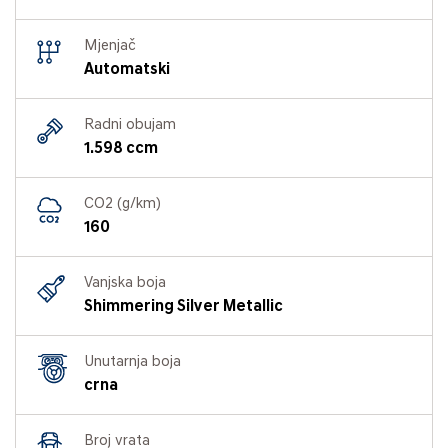
Mjenjač
Automatski
Radni obujam
1.598 ccm
CO2 (g/km)
160
Vanjska boja
Shimmering Silver Metallic
Unutarnja boja
crna
Broj vrata