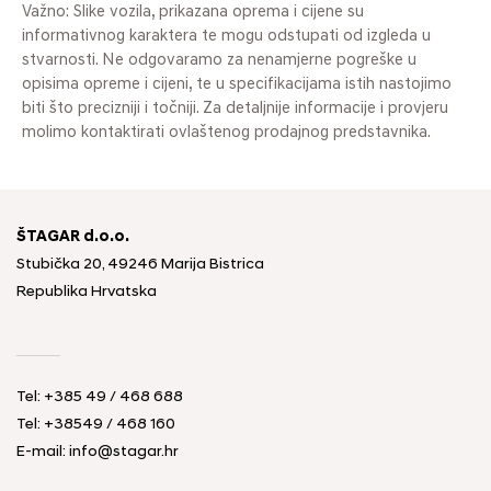
Važno: Slike vozila, prikazana oprema i cijene su
informativnog karaktera te mogu odstupati od izgleda u
stvarnosti. Ne odgovaramo za nenamjerne pogreške u
opisima opreme i cijeni, te u specifikacijama istih nastojimo
biti što precizniji i točniji. Za detaljnije informacije i provjeru
molimo kontaktirati ovlaštenog prodajnog predstavnika.
ŠTAGAR d.o.o.
Stubička 20, 49246 Marija Bistrica
Republika Hrvatska
Tel:
+385 49 / 468 688
Tel:
+38549 / 468 160
E-mail:
info@stagar.hr