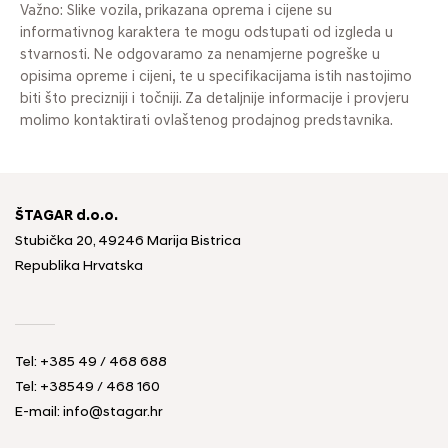
Važno: Slike vozila, prikazana oprema i cijene su
informativnog karaktera te mogu odstupati od izgleda u
stvarnosti. Ne odgovaramo za nenamjerne pogreške u
opisima opreme i cijeni, te u specifikacijama istih nastojimo
biti što precizniji i točniji. Za detaljnije informacije i provjeru
molimo kontaktirati ovlaštenog prodajnog predstavnika.
ŠTAGAR d.o.o.
Stubička 20, 49246 Marija Bistrica
Republika Hrvatska
Tel:
+385 49 / 468 688
Tel:
+38549 / 468 160
E-mail:
info@stagar.hr