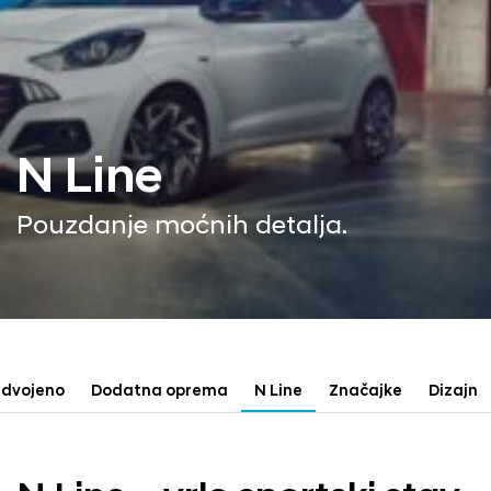
N Line
Pouzdanje moćnih detalja.
zdvojeno
Dodatna oprema
N Line
Značajke
Dizajn