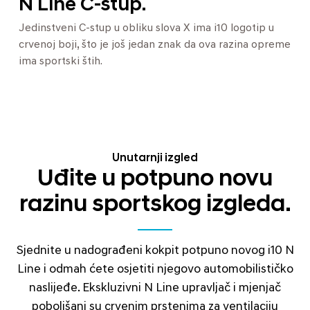
N Line C-stup.
Jedinstveni C-stup u obliku slova X ima i10 logotip u
crvenoj boji, što je još jedan znak da ova razina opreme
ima sportski štih.
Unutarnji izgled
Uđite u potpuno novu
razinu sportskog izgleda.
Sjednite u nadograđeni kokpit potpuno novog i10 N
Line i odmah ćete osjetiti njegovo automobilističko
naslijeđe. Ekskluzivni N Line upravljač i mjenjač
poboljšani su crvenim prstenima za ventilaciju