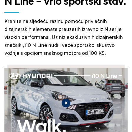
N Line – vrlo sportski stav.
Krenite na sljedeću razinu pomoću privlačnih
dizajnerskih elemenata preuzetih izravno iz N serije
visokih performansi. Uz niz ekskluzivnih dizajnerskih
značajki, i10 N Line nudi i veće sportsko iskustvo
vožnje s opcijom snažnog motora od 100 KS.