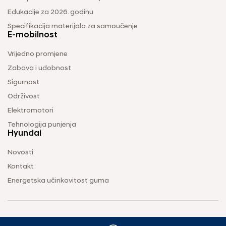
Edukacije za 2026. godinu
Specifikacija materijala za samoučenje
E-mobilnost
Vrijedno promjene
Zabava i udobnost
Sigurnost
Održivost
Elektromotori
Tehnologija punjenja
Hyundai
Novosti
Kontakt
Energetska učinkovitost guma
Uvjeti korištenja
Pravila o zaštiti privatnosti
Vodič za kolačiće