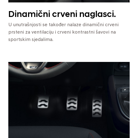
Dinamični crveni naglasci.
U unutrašnjosti se također nalaze dinamični crveni
prsteni za ventilaciju i crveni kontrastni šavovi na
sportskim sjedalima.