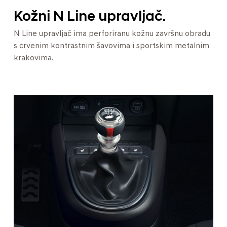
Kožni N Line upravljač.
N Line upravljač ima perforiranu kožnu završnu obradu
s crvenim kontrastnim šavovima i sportskim metalnim
krakovima.