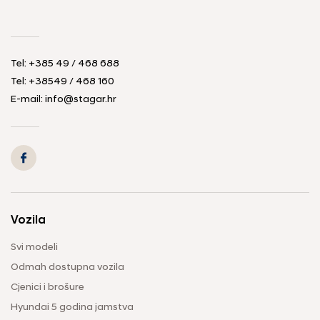
Tel:
+385 49 / 468 688
Tel:
+38549 / 468 160
E-mail:
info@stagar.hr
Vozila
Svi modeli
Odmah dostupna vozila
Cjenici i brošure
Hyundai 5 godina jamstva