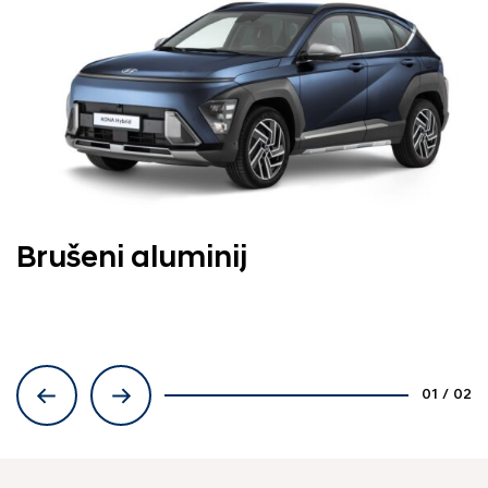
Brušeni aluminij
Piano crna
01
/
02