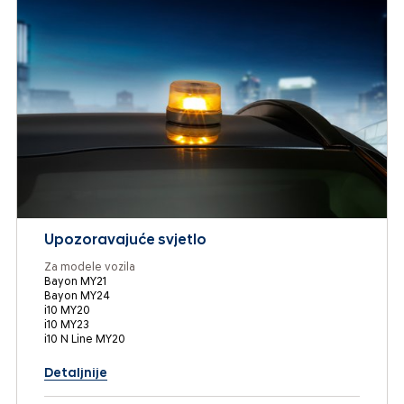
Upozoravajuće svjetlo
Za modele vozila
Bayon MY21
Bayon MY24
i10 MY20
i10 MY23
i10 N Line MY20
Detaljnije