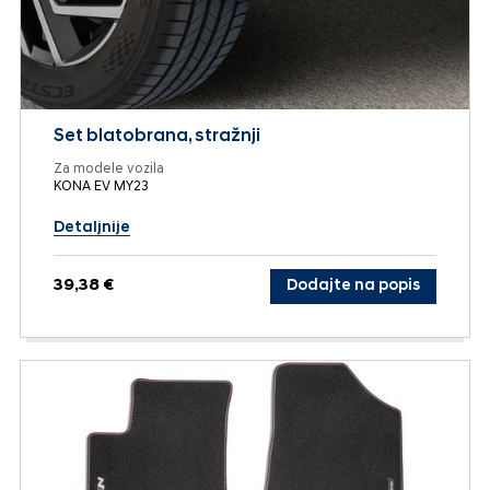
Set blatobrana, stražnji
Za modele vozila
KONA EV MY23
Detaljnije
39,38 €
Dodajte na popis