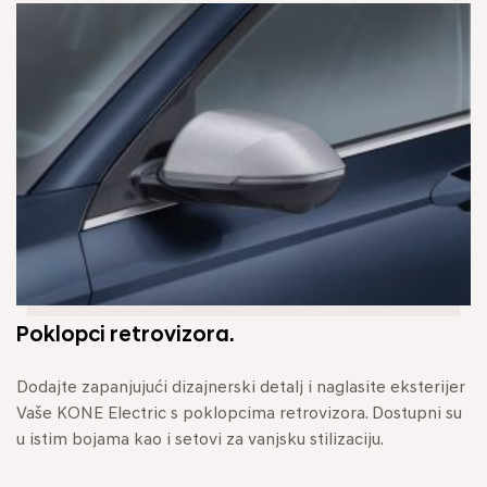
Poklopci retrovizora.
Dodajte zapanjujući dizajnerski detalj i naglasite eksterijer
Vaše KONE Electric s poklopcima retrovizora. Dostupni su
u istim bojama kao i setovi za vanjsku stilizaciju.