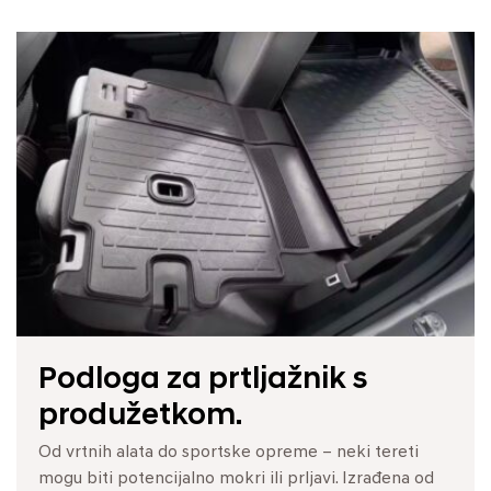
Podloga za prtljažnik s
Podnica za prtljažnik.
Podloga za prtljažnik,
produžetkom.
obostrana.
Robusna zaštita za područje prtljažnika. Njeni visoki
rubovi štite od prljavštine, blata i mokrih tereta,
Od vrtnih alata do sportske opreme – neki tereti
Uživajte u dvostrukoj zaštiti s dvije površine –
čuvajući tkanine i materijale Vaše KONE Electric.
mogu biti potencijalno mokri ili prljavi. Izrađena od
visokokvalitetnim velurom s jedne strane i