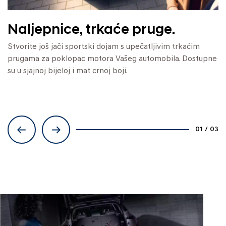
Naljepnice, trkaće pruge.
Zaštitni ulazni pragovi.
Obloga prtljažnika.
Stvorite još jači sportski dojam s upečatljivim trkaćim
Prvi dojam je važan. Pozdravite putnike prilikom ulaska u
Izvanredna elegancija u svakom detalju. Ova traka donosi
prugama za poklopac motora Vašeg automobila. Dostupne
Vaš automobil s ulaznim pragovima od nehrđajućeg čelika
stilski završni dodir Vašem prtljažniku. Dostupno u
su u sjajnoj bijeloj i mat crnoj boji.
s KONA logom.
brušenom aluminiju i piano crnoj boji.
01
/
03