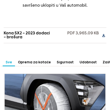
savršeno uklopiti u Vaš automobil.
Kona SX2 – 2023 dodaci
PDF 3,965.09 KB
– brošura
Sve
Oprema za kotače
Sigurnost
Udobnost
Zaš