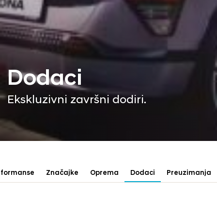
Dodaci
Ekskluzivni završni dodiri.
rformanse
Značajke
Oprema
Dodaci
Preuzimanja