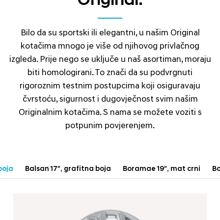
Original.
Bilo da su sportski ili elegantni, u našim Original
kotačima mnogo je više od njihovog privlačnog
izgleda. Prije nego se uključe u naš asortiman, moraju
biti homologirani. To znači da su podvrgnuti
rigoroznim testnim postupcima koji osiguravaju
čvrstoću, sigurnost i dugovječnost svim našim
Originalnim kotačima. S nama se možete voziti s
potpunim povjerenjem.
boja
Balsan 17″, grafitna boja
Boramae 19″, mat crni
Bo