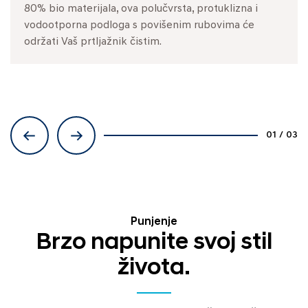
80% bio materijala, ova polučvrsta, protuklizna i
izdržljivom otpornom površinom na prljavštinu s
vodootporna podloga s povišenim rubovima će
druge – kako bi odgovarala cijelom rasponu različitih
održati Vaš prtljažnik čistim.
transportnih zadataka.
01
/
03
Punjenje
Brzo napunite svoj stil
života.