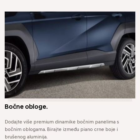
Bočne obloge.
Dodajte više premium dinamike bočnim panelima s
bočnim oblogama. Birajte između piano crne boje i
brušenog aluminija.