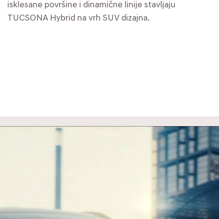
isklesane površine i dinamične linije stavljaju
TUCSONA Hybrid na vrh SUV dizajna.