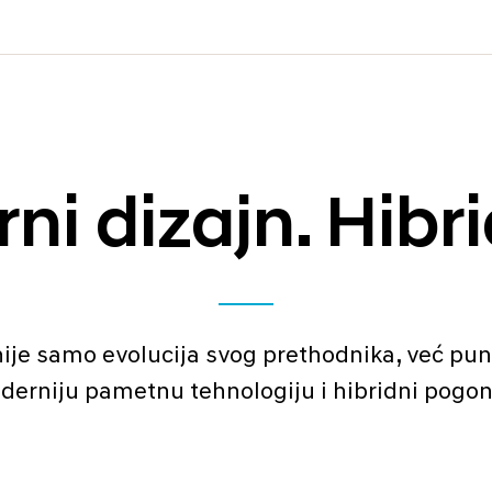
ni dizajn. Hibr
ije samo evolucija svog prethodnika, već puna
erniju pametnu tehnologiju i hibridni pogon 