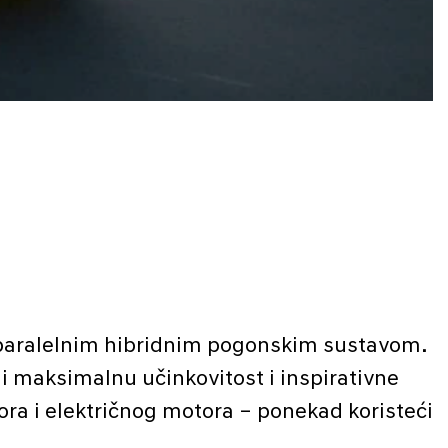
paralelnim hibridnim pogonskim sustavom.
li maksimalnu učinkovitost i inspirativne
a i električnog motora – ponekad koristeći