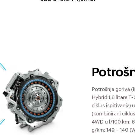
Potrošn
Potrošnja goriva (
Hybrid 1,6 litara T
ciklus ispitivanja)
(kombinirani ciklu
4WD u l/100 km: 6,
g/km: 149 – 140 (