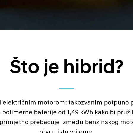
Što je hibrid?
 i električnim motorom: takozvanim potpuno 
 polimerne baterije od 1,49 kWh kako bi pruži
eprimjetno prebacuje između benzinskog motor
oba u isto vrijeme.