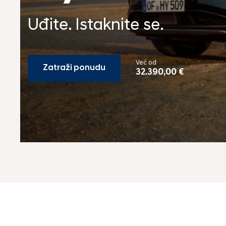
Uđite. Istaknite se.
Već od
Zatraži ponudu
32.390,00 €