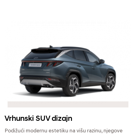
Vrhunski SUV dizajn
Podižući modernu estetiku na višu razinu, njegove