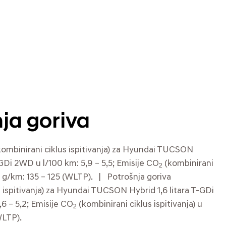
ja goriva
kombinirani ciklus ispitivanja) za Hyundai TUCSON
-GDi 2WD u l/100 km: 5,9 – 5,5; Emisije CO
(kombinirani
2
 u g/km: 135 – 125 (WLTP). | Potrošnja goriva
s ispitivanja) za Hyundai TUCSON Hybrid 1,6 litara T-GDi
6 – 5,2; Emisije CO
(kombinirani ciklus ispitivanja) u
2
WLTP).