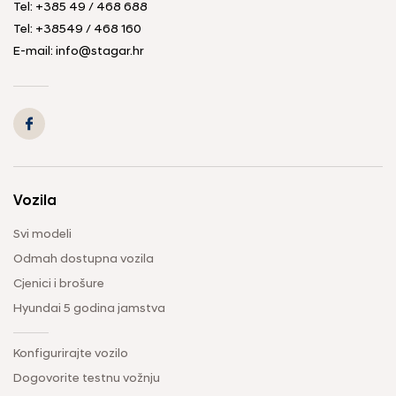
Tel:
+385 49 / 468 688
Tel:
+38549 / 468 160
E-mail:
info@stagar.hr
Vozila
Svi modeli
Odmah dostupna vozila
Cjenici i brošure
Hyundai 5 godina jamstva
Konfigurirajte vozilo
Dogovorite testnu vožnju